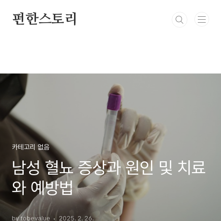
본문 바로가기
펀한스토리
카테고리 없음
남성 혈뇨 증상과 원인 및 치료
와 예방법
by tobevalue
2025. 2. 26.