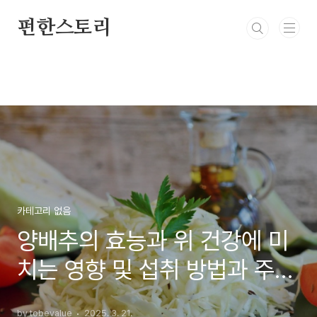
본문 바로가기
펀한스토리
카테고리 없음
양배추의 효능과 위 건강에 미
치는 영향 및 섭취 방법과 주의
사항
by tobevalue
2025. 3. 21.