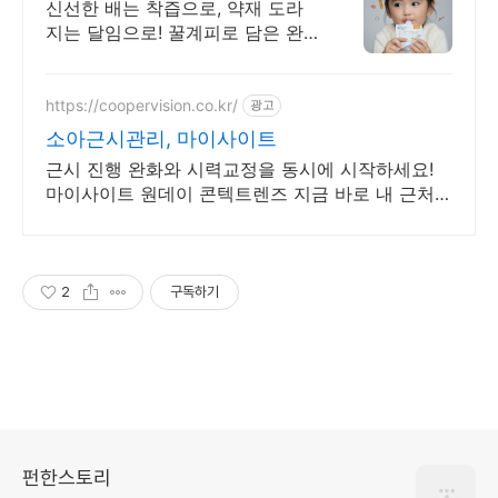
착즙과 달임의 하이브리드주스
신선한 배는 착즙으로, 약재 도라
지는 달임으로! 꿀계피로 담은 완
벽한 하이브리드! 꿀과 계피로 완
성한 완벽한 면역 조합의 프리미엄
컴포트주스
https://coopervision.co.kr/
광고
소아근시관리, 마이사이트
근시 진행 완화와 시력교정을 동시에 시작하세요!
마이사이트 원데이 콘텍트렌즈 지금 바로 내 근처
마이사이트 안과 찾기!
2
구독하기
펀한스토리