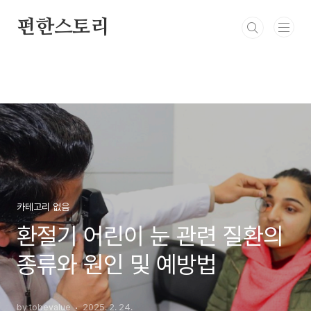
본문 바로가기
펀한스토리
카테고리 없음
환절기 어린이 눈 관련 질환의
종류와 원인 및 예방법
by tobevalue
2025. 2. 24.